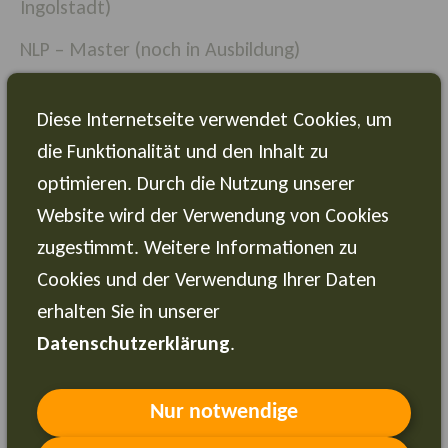
Ingolstadt)
NLP
–
Master (noch in Ausbildung)
Grundlagen der Gestalttherapie, Energetische
Diese Internetseite verwendet Cookies, um
Psychologie mit Anwendung der MET
–
die Funktionalität und den Inhalt zu
Klopftechnik (Rainer Franke
–
Akademie,
optimieren. Durch die Nutzung unserer
Mallorca)
Website wird der Verwendung von Cookies
Systemische und heilpä
dagogische
zugestimmt. Weitere Informationen zu
Weiterbildungen
Cookies und der Verwendung Ihrer Daten
Diese vielseitigen Qualifikationen und
erhalten Sie in unserer
Erfahrungen ermö
glichen es mir, Menschen
Datenschutzerklärung
.
ganzheitlich zu beraten und in
untersch
iedlichsten Lebens- und
Nur notwendige
Arbeitssituationen zu unterstü
tzen.