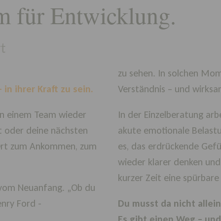
um für Entwicklung.
t
zu sehen. In solchen Mo
in ihrer Kraft zu sein.
Verständnis – und wirks
 in einem Team wieder
In der Einzelberatung arb
st oder deine nächsten
akute emotionale Belastung
n Ort zum Ankommen, zum
es, das erdrückende Gefüh
wieder klarer denken und 
kurzer Zeit eine spürbare
, vom Neuanfang. „Ob du
t es oder nicht. Du hast recht.“ - Henry Ford -
Du musst da nicht allein
Es gibt einen Weg – un